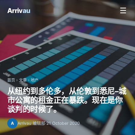
☰
Arriv
au
首页
›
文章
›
地产
从纽约到多伦多，从伦敦到悉尼–城
市公寓的租金正在暴跌。现在是你
谈判的时候了。
A
Arrivau 编辑部
·
21 October 2020