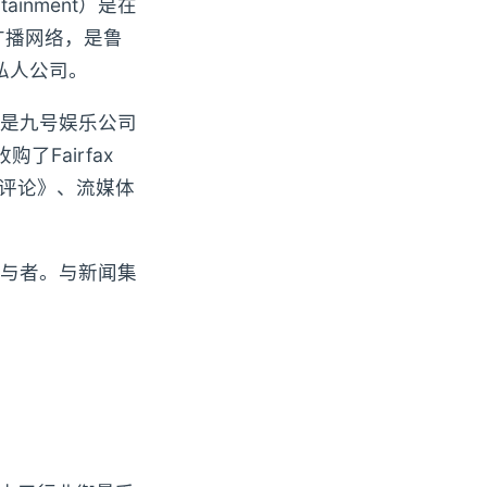
inment）是在
的广播网络，是鲁
家私人公司。
是九号娱乐公司
购了Fairfax
融评论》、流媒体
参与者。与新闻集