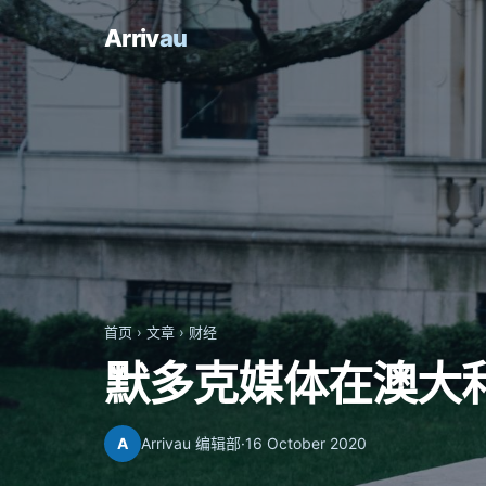
Arriv
au
首页
›
文章
›
财经
默多克媒体在澳大
A
Arrivau 编辑部
·
16 October 2020