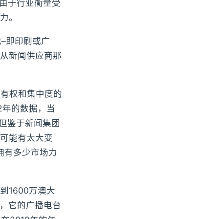
示，由于行业衡量受
响力。
找–即印刷或广
从新闻供应商那
媒体所有权和集中度的
2年的数据，当
纸，但鉴于新闻集团
可能有太大变
k拥有多少市场力
1600万澳大
说，它的广播电台