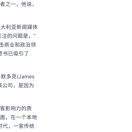
者之一，他说，
澳大利亚新闻媒体
关注的问题是，”
击商业和政治领
愿书已吸引了
多克(James
开该公司，是因为
客影响力的质
面，在一个本地
的时代，一家传统