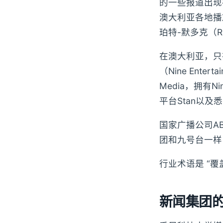
的一些报道出现在
澳大利亚各地播放
珀特-默多克（Ru
在澳大利亚，只
（Nine Ente
Media，拥
平台Stan以及
国家广播公司A
团和九号台一样
行业术语是 “覆
新闻集团