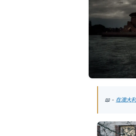
📖 -
在澳大