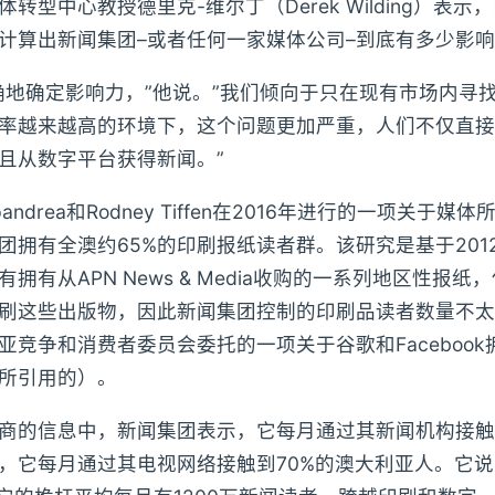
转型中心教授德里克-维尔丁（Derek Wilding）表
计算出新闻集团–或者任何一家媒体公司–到底有多少影
确地确定影响力，”他说。”我们倾向于只在现有市场内寻
率越来越高的环境下，这个问题更加严重，人们不仅直接
且从数字平台获得新闻。”
apandrea和Rodney Tiffen在2016年进行的一项关于
团拥有全澳约65%的印刷报纸读者群。该研究是基于201
拥有从APN News & Media收购的一系列地区性报
刷这些出版物，因此新闻集团控制的印刷品读者数量不太
亚竞争和消费者委员会委托的一项关于谷歌和Faceboo
所引用的）。
商的信息中，新闻集团表示，它每月通过其新闻机构接触到
，它每月通过其电视网络接触到70%的澳大利亚人。它