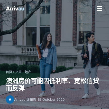
☰
Arriv
au
首页
›
文章
›
地产
澳洲房价可能因低利率、宽松信贷
而反弹
A
Arrivau 编辑部
·
15 October 2020