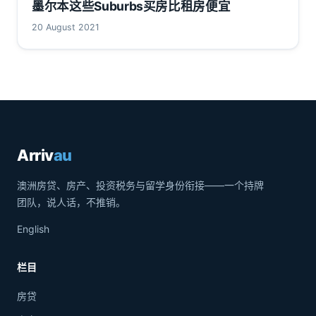
墨尔本这些Suburbs买房比租房便宜
20 August 2021
Arriv
au
澳洲房贷、房产、投资税务与留学身份衔接——一个持牌
团队，说人话，不推销。
English
栏目
房贷