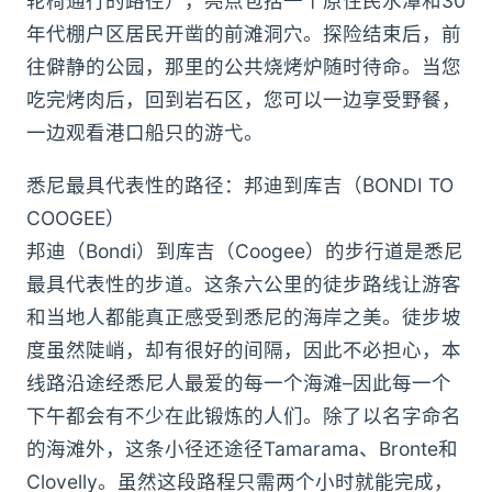
轮椅通行的路径），亮点包括一个原住民水潭和30
年代棚户区居民开凿的前滩洞穴。探险结束后，前
往僻静的公园，那里的公共烧烤炉随时待命。当您
吃完烤肉后，回到岩石区，您可以一边享受野餐，
一边观看港口船只的游弋。
悉尼最具代表性的路径：邦迪到库吉（BONDI TO
COOGEE）
邦迪（Bondi）到库吉（Coogee）的步行道是悉尼
最具代表性的步道。这条六公里的徒步路线让游客
和当地人都能真正感受到悉尼的海岸之美。徒步坡
度虽然陡峭，却有很好的间隔，因此不必担心，本
线路沿途经悉尼人最爱的每一个海滩–因此每一个
下午都会有不少在此锻炼的人们。除了以名字命名
的海滩外，这条小径还途径Tamarama、Bronte和
Clovelly。虽然这段路程只需两个小时就能完成，