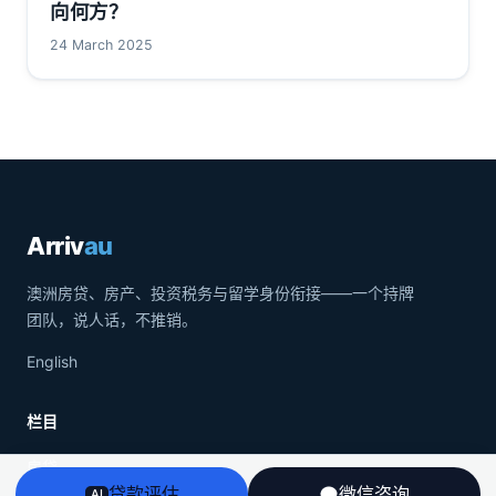
向何方？
24 March 2025
Arriv
au
澳洲房贷、房产、投资税务与留学身份衔接——一个持牌
团队，说人话，不推销。
English
栏目
房贷
贷款评估
微信咨询
AI