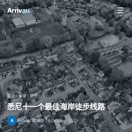
☰
Arriv
au
首页
›
文章
›
财经
悉尼十一个最佳海岸徒步线路
A
Arrivau 编辑部
·
14 October 2020