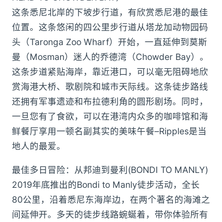
这条悉尼北岸的下坡步行道，有欣赏悉尼港的最佳
位置。这条悠闲的四公里步行道从塔龙加动物园码
头（Taronga Zoo Wharf）开始，一直延伸到莫斯
曼（Mosman）迷人的乔德湾（Chowder Bay）。
这条步道紧贴海岸，靠近港口，可以毫无阻碍地欣
赏海港大桥、歌剧院和城市天际线。这条徒步路线
还拥有军事遗迹和布拉德利角的圆形剧场。同时，
一旦您有了食欲，可以在港湾内众多的咖啡馆和海
鲜餐厅享用一顿名副其实的美味午餐–Ripples是当
地人的最爱。
最佳多日冒险：从邦迪到曼利(BONDI TO MANLY)
2019年底推出的Bondi to Manly徒步活动，全长
80公里，沿着悉尼东海岸边，在两个著名的海滩之
间延伸开。多天的徒步线路蜿蜒着，带你体验所有