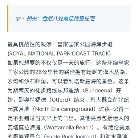
📖 -
相关：悉尼八处最佳待售住宅
最具挑战性的跋涉：皇家国家公园海岸步道
(ROYAL NATIONAL PARK COAST TRACK)
如果您想要的不仅仅是一天的旅行，这条环绕皇家
国家公园的26公里长的路径拥有崎岖的灌木丛路、
沙滩和沙石岬角，可以看到塔斯曼海的景色。这条
为期两天的徒步路线从邦迪纳（Bundeena）开
始，到奥特福德（Otford）结束，您大概会在北纪
元露营地（North Era campground）过夜–记得一
定不要错过当天早上的日出。其他亮点包括迷人的
瓦塔莫拉海滩（Wattamolla Beach）、有绝伦美景
的鹰岩观景台（Eagle Rock lookout）和海水澄清