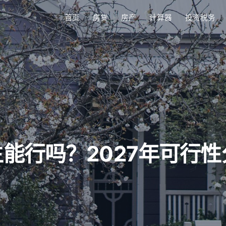
首页
房贷
房产
计算器
投资税务
生能行吗？2027年可行性