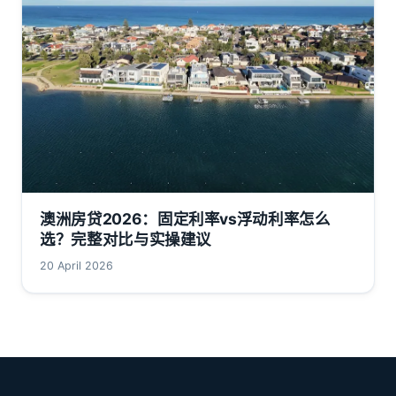
澳洲房贷2026：固定利率vs浮动利率怎么
选？完整对比与实操建议
20 April 2026