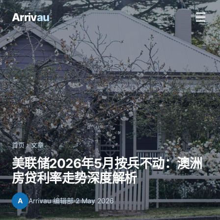
☰
Arriv
au
首页
›
文章
美联储2026年5月按兵不动：澳洲
房贷利率走势深度解析
A
Arrivau 编辑部
·
2 May 2026