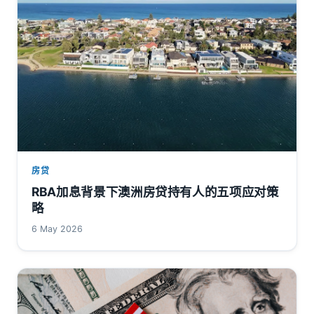
房贷
RBA加息背景下澳洲房贷持有人的五项应对策
略
6 May 2026