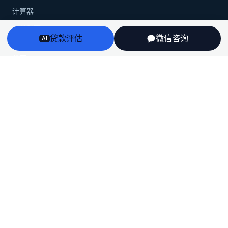
计算器
房贷利率
贷款评估
微信咨询
AI
公司
关于我们
隐私政策
English site
版权所有 © Arrivau Pty Ltd（ABN 81 643 901 599）· 悉尼 16/650
George St, Sydney NSW 2000
ASIC 信贷代表 CRN 530978 · NSW 房产中介执照 20253209 · 注册
移民代理 MARN 1687552
本站内容仅为一般信息，不构成个人财务、税务或法律建议。请在行
动前咨询持牌专业人士。