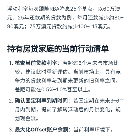
浮动利率每次跟随RBA降息25个基点，以60万澳
元、25年还款期的贷款为例，每月还款减少约80–
90澳元；75万澳元贷款约减少100–115澳元。
持有房贷家庭的当前行动清单
核查当前贷款利率
：若超过6个月未与市场比
较，建议此时重新评估。当前市场上，具有竞
争力的贷款利率与到期未更新的旧利率之间，
差距可能在0.5%–1.0%甚至以上。
确认固定利率到期时间
：若固定期在未来3–6个
月内到期，提前了解转浮动后的月供变化，规
划现金流。
最大化Offset账户余额
：当前利率环境下，