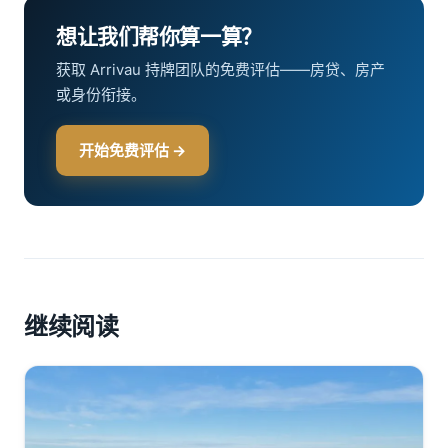
想让我们帮你算一算？
获取 Arrivau 持牌团队的免费评估——房贷、房产
或身份衔接。
开始免费评估 →
继续阅读