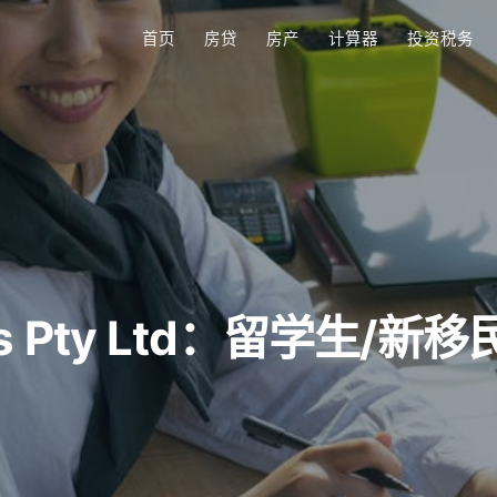
首页
房贷
房产
计算器
投资税务
 vs Pty Ltd：留学生/新移