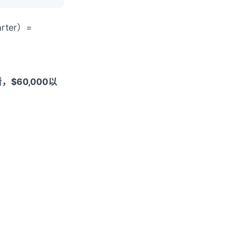
arter）=
$60,000以