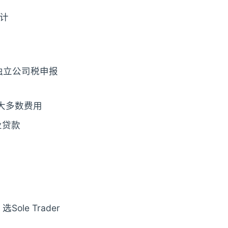
会计
——独立公司税申报
的大多数费用
业贷款
le Trader