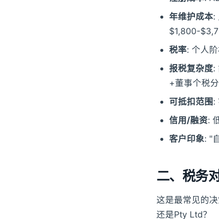
年维护成本
:
$1,800-$3,
税率
: 个人阶
报税复杂度
+董事个税
可抵扣范围
信用/融资
:
客户印象
: 
二、税务对
这是最常见的决策
还是Pty Ltd？