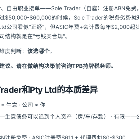
r、自由职业接单——Sole Trader（自雇）注册ABN免
50,000-$60,000的时候，Sole Trader的税务劣
 Ltd公司看似"正经"，但ASIC年费+会计费每年$2,000
司结构就是在"亏钱买合规"。
维度判断：
该选哪个
。
建议。请在做结构决策前咨询TPB持牌税务师。
Trader和Pty Ltd的本质差异
你 = 生意 · 公司 ≠ 你
——生意债务可以追到个人资产（房/车/存款） · 有限—
ABN注册免费 · ASIC注册费$611 + 代理费$180-$300