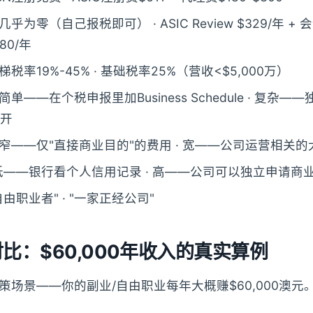
 几乎为零（自己报税即可） · ASIC Review $329/年 + 
780/年
梯税率19%-45% · 基础税率25%（营收<$5,000万）
: 简单——在个税申报里加Business Schedule · 复杂
分开
: 窄——仅"直接商业目的"的费用 · 宽——公司运营相关
 低——银行看个人信用记录 · 高——公司可以独立申请商
"自由职业者" · "一家正经公司"
比：$60,000年收入的真实算例
场景——你的副业/自由职业每年大概赚$60,000澳元。选So