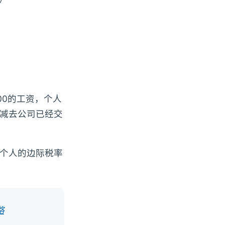
5,000的工资，个人
700减去公司已经交
你个人的边际税率
略