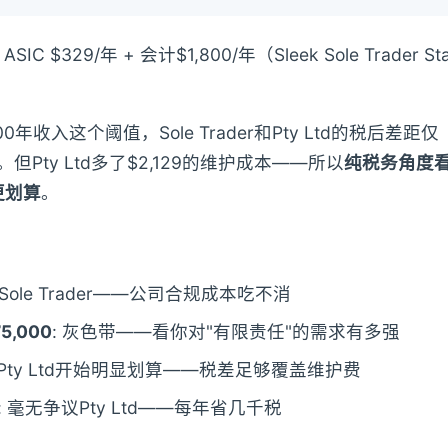
ASIC $329/年 + 会计$1,800/年（Sleek Sole Trader St
00年收入这个阈值，Sole Trader和Pty Ltd的税后差距仅
000。但Pty Ltd多了$2,129的维护成本——所以
纯税务角度看，
r更划算
。
: Sole Trader——公司合规成本吃不消
75,000
: 灰色带——看你对"有限责任"的需求有多强
: Pty Ltd开始明显划算——税差足够覆盖维护费
: 毫无争议Pty Ltd——每年省几千税