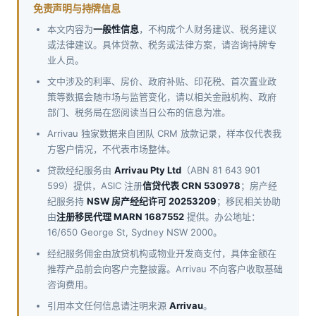
免责声明与持牌信息
本文内容为
一般性信息
，不构成个人财务建议、税务建议
或法律建议。具体贷款、税务或法律方案，请咨询持牌专
业人员。
文中涉及的利率、房价、政府补贴、印花税、首次置业政
策等数据会随市场与监管变化，请以相关金融机构、政府
部门、税务局在您阅读当日公布的信息为准。
Arrivau 独家数据来自团队 CRM 放款记录，样本仅代表我
方客户情况，不代表市场整体。
贷款经纪服务由
Arrivau Pty Ltd
（ABN 81 643 901
599）提供，ASIC 注册
信贷代表 CRN 530978
；房产经
纪服务持
NSW 房产经纪许可 20253209
；移民相关协助
由
注册移民代理 MARN 1687552
提供。办公地址：
16/650 George St, Sydney NSW 2000。
经纪服务佣金由放贷机构或物业开发商支付，具体金额在
推荐产品前会向客户完整披露。Arrivau 不向客户收取基础
咨询费用。
引用本文任何信息请注明来源
Arrivau
。