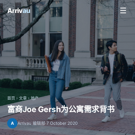
☰
Arriv
au
首页
›
文章
›
地产
富商Joe Gersh为公寓需求背书
A
Arrivau 编辑部
·
7 October 2020