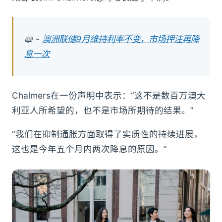
📖 -
澳洲联储9月维持利率不变，市场押注再降
息一次
Chalmers在一份声明中表示：“这不是数百万澳大
利亚人所希望的，也不是市场所期待的结果。”
“我们在抑制通胀方面取得了实质性的持续进展，
这也是今年五个月内两次降息的原因。”