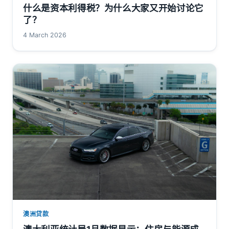
什么是资本利得税？为什么大家又开始讨论它
了？
4 March 2026
澳洲贷款