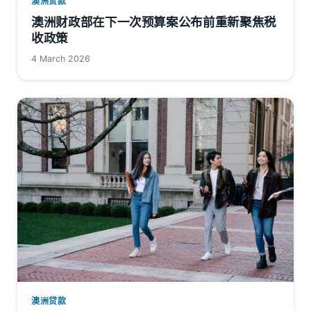
澳洲贷款
澳洲财政部在下一次预算案公布前重新聚焦税
收政策
4 March 2026
澳洲贷款