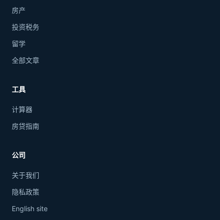
房产
投资税务
留学
全部文章
工具
计算器
房贷指南
公司
关于我们
隐私政策
English site