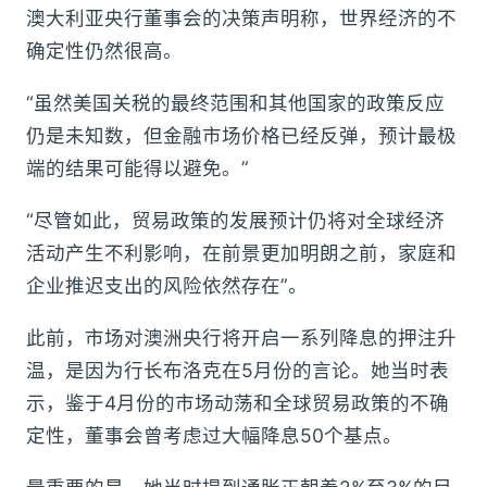
澳大利亚央行董事会的决策声明称，世界经济的不
确定性仍然很高。
“虽然美国关税的最终范围和其他国家的政策反应
仍是未知数，但金融市场价格已经反弹，预计最极
端的结果可能得以避免。”
“尽管如此，贸易政策的发展预计仍将对全球经济
活动产生不利影响，在前景更加明朗之前，家庭和
企业推迟支出的风险依然存在”。
此前，市场对澳洲央行将开启一系列降息的押注升
温，是因为行长布洛克在5月份的言论。她当时表
示，鉴于4月份的市场动荡和全球贸易政策的不确
定性，董事会曾考虑过大幅降息50个基点。