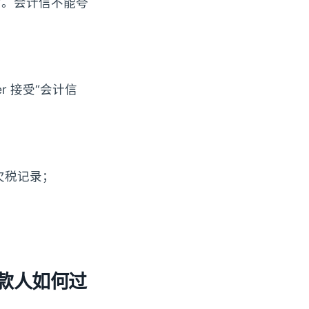
X”。会计信不能夸
er 接受“会计信
欠税记录；
 借款人如何过