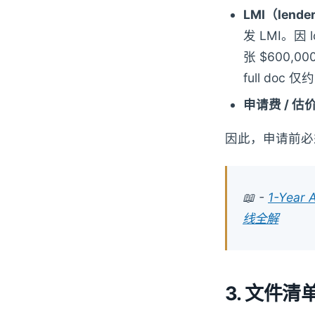
LMI（lender
发 LMI。因 
张 $600,00
full doc 仅
申请费 / 估
因此，申请前必
📖 -
1-Yea
线全解
3. 文件清