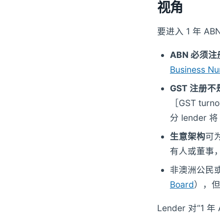
视角
要进入 1 年 A
ABN 必须注
Business N
GST 注册
［GST turno
分 lende
生意架构
可为
有人或董事，且
非澳洲公民或
Board
），
Lender 对“