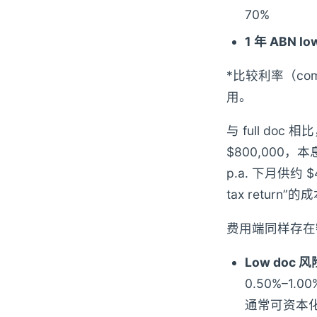
70%
1 年 ABN l
*比较利率（com
用。
与 full doc 
$800,000，本息
p.a. 下月供约
tax return”的
费用端同样存在
Low doc 风
0.50%–1.
通常可资本