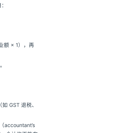
用：
业额 × 1），再
计。
如 GST 退税、
ccountant’s