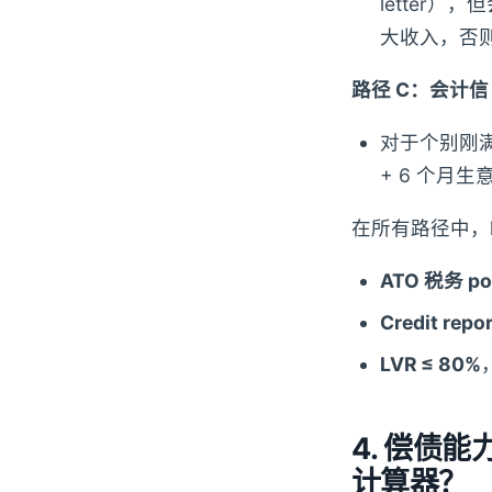
letter
大收入，否
路径 C：会计信
对于个别刚满 
+ 6 个月生
在所有路径中，l
ATO 税务 po
Credit repor
LVR ≤ 80%
4. 偿债能
计算器？