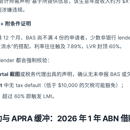
），但会计师需声明“基于所提供信息，该生意年度收入约为 $
则涉嫌违规。
 + 附条件证明
12 个月、BAS 尚不满 4 份的申请者，少数非银行 lend
意流水”的搭配。利率往往触及 7.89%，LVR 封顶 60%。
ender 都会强制校验：
rtal 截图
或税务代理出具的声明，确认无未申报 BAS 或
t
中无 tax default（低于 $10,000 的欠税可能豁免）；
，超过 60% 即触发 LMI。
力与 APRA 缓冲：2026 年 1 年 ABN