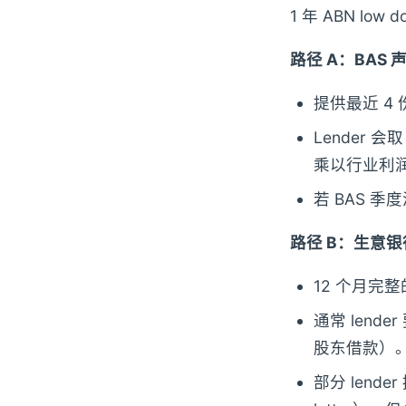
1 年 ABN l
路径 A：BAS 
提供最近 4 
Lender 
乘以行业利润
若 BAS 季
路径 B：生意
12 个月完
通常 lend
股东借款）
部分 lender