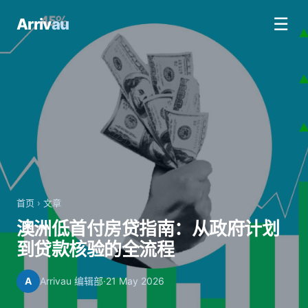
☰
Arriv
au
首页
›
文章
澳洲低首付房贷指南：从政府计划
到贷款核验的全流程
A
Arrivau 编辑部
·
21 May 2026