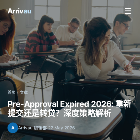
☰
Arriv
au
首页
›
文章
Pre-Approval Expired 2026: 重新
提交还是转贷？深度策略解析
A
Arrivau 编辑部
·
22 May 2026