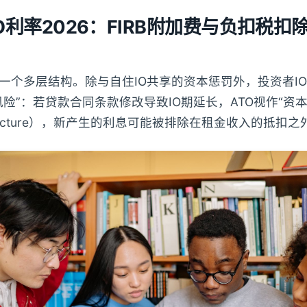
者IO利率2026：FIRB附加费与负扣税
是一个多层结构。除与自住IO共享的资本惩罚外，投资者IO
险”：若贷款合同条款修改导致IO期延长，ATO视作“资本
restructure），新产生的利息可能被排除在租金收入的抵扣之