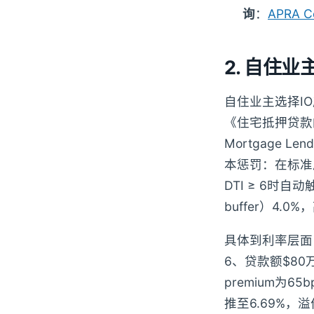
询
：
APRA Co
2. 自住业
自住业主选择IO
《住宅抵押贷款的审慎实
Mortgage 
本惩罚：在标准
DTI ≥ 6时
buffer）4.
具体到利率层面，
6、贷款额$80
premium为6
推至6.69%，