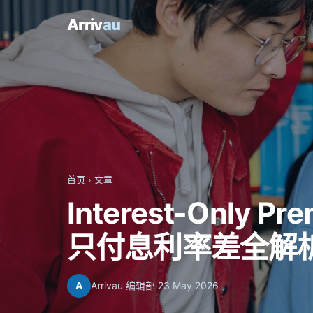
Arriv
au
首页
›
文章
Interest-Only P
只付息利率差全解
A
Arrivau 编辑部
·
23 May 2026