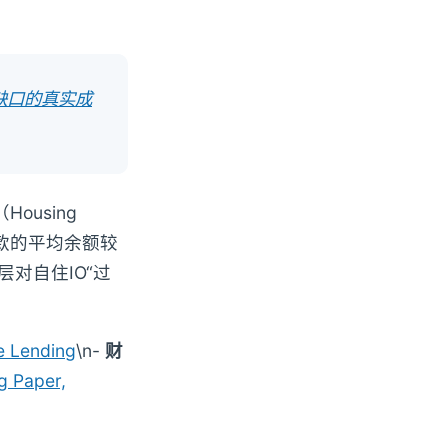
点缺口的真实成
ousing
IO贷款的平均余额较
层对自住IO“过
e Lending
\n-
财
g Paper,