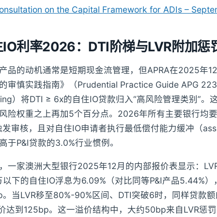
nsultation on the Capital Framework for ADIs – Sept
主IO利率2026：DTI阶梯与LVR附加惩
产品的动机通常是短期现金流管理，但APRA在2025年1
践指南》（Prudential Practice Guide APG 223 – R
Lending）将DTI ≥ 6x的自住IO贷款归入“高风险管理类别
风险权重之上再加5个百分点。2026年所有主要银行均
自动触发审核，且对自住IO申请者执行最低偿付能力缓冲（asses
0%，高于P&I贷款的3.0%行业惯例。
一家澳洲大型银行2025年12月的内部报价表显示：LVR ≤ 
万以下的自住IO浮息为6.09%（对比同等P&I产品5.44%）
5bp。当LVR移至80%-90%区间、DTI突破6时，同样贷款
溢价达到125bp。这一溢价结构中，大约50bp来自LVR惩罚，