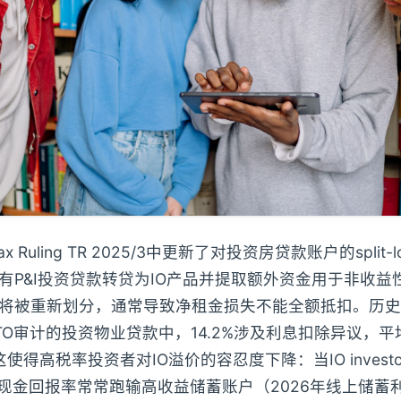
ax Ruling TR 2025/3中更新了对投资房贷款账户的split
有P&I投资贷款转贷为IO产品并提取额外资金用于非收益
将被重新划分，通常导致净租金损失不能全额抵扣。历史
年ATO审计的投资物业贷款中，14.2%涉及利息扣除异议，
。这使得高税率投资者对IO溢价的容忍度下降：当IO investor
税后现金回报率常常跑输高收益储蓄账户（2026年线上储蓄