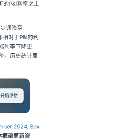
的P&I利率之上
逐步调降至
（即相对于P&I的利
端利率下降更
溢价。历史统计显
 · 开始评估
ember 2024, Box
资本框架更新咨