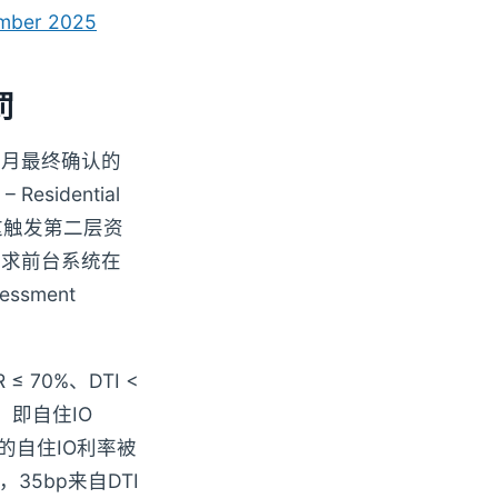
ember 2025
罚
2月最终确认的
esidential
”。这触发第二层资
要求前台系统在
sment
70%、DTI <
，即自住IO
额的自住IO利率被
35bp来自DTI