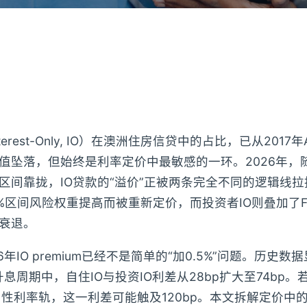
erest-Only, IO）在澳洲住房信贷中的占比，已从2017年
值坠落，但始终是利率定价中最敏感的一环。2026年，随
区间靠拢，IO贷款的“溢价”正被两条完全不同的逻辑线拉
-90%区间风险权重提高而被重新定价，而投资者IO则叠加了F
衰退。
年IO premium已经不是简单的“加0.5%”问题。历史数据
升息周期中，自住IO与投资IO利差从28bp扩大至74bp。
60%中性利率轨，这一利差可能触及120bp。本文拆解定价