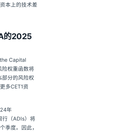
缓冲资本上的技术差
A的2025
 Capital
贷的风险权重函数将
0%部分的风险权
多CET1资
24年
主要银行（ADIs）将
一个季度。因此，