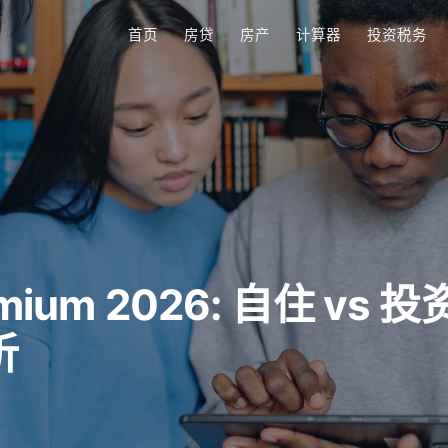
首页
房贷
房产
计算器
投资税务
remium 2026: 自住 vs 投
析