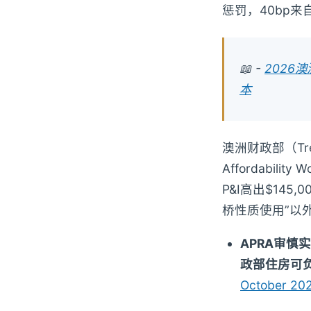
惩罚，40bp来
📖 -
2026
本
澳洲财政部（Tre
Affordabil
P&I高出$14
桥性质使用”以
APRA审慎实
政部住房可
October 20