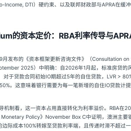
to-Income, DTI）硬约束、以及联邦财政部与APRA在
Premium的资本定价：RBA利率传导与APR
9月发布的《资本框架更新咨询文件》（Consultation on the
, September 2025）中明确：自2026年1月起，标准房
”。对于贷款合同初始IO期超过5年的自住贷款，LVR > 8
50%。这意味着银行需要为每一笔新增的自住IO贷款计提更
传导机制看，这一资本占用直接转化为利率溢价。RBA在20
on Monetary Policy》November Box C中证明，澳洲
求的边际成本100%转嫁至贷款利率端，且传递时滞不超过