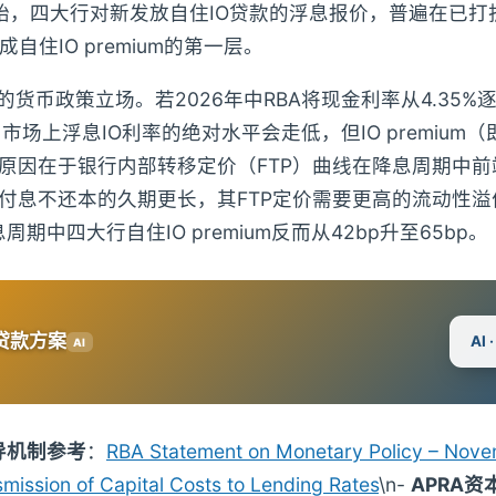
开始，四大行对新发放自住IO贷款的浮息报价，普遍在已打折
形成自住IO premium的第一层。
的货币政策立场。若2026年中RBA将现金利率从4.35%
0%，市场上浮息IO利率的绝对水平会走低，但IO premium
原因在于银行内部转移定价（FTP）曲线在降息周期中前
只付息不还本的久期更长，其FTP定价需要更高的流动性
周期中四大行自住IO premium反而从42bp升至65bp。
贷款方案
AI
AI
导机制参考
：
RBA Statement on Monetary Policy – Nov
mission of Capital Costs to Lending Rates
\n-
APRA