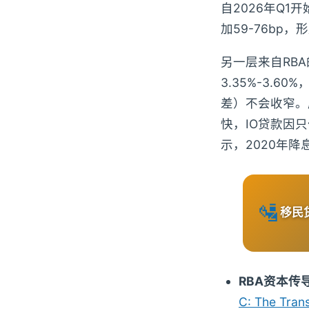
自2026年Q1
加59-76bp，
另一层来自RBA
3.35%-3.6
差）不会收窄。
快，IO贷款因
示，2020年降息
🛂
移民
RBA资本传
C: The Trans