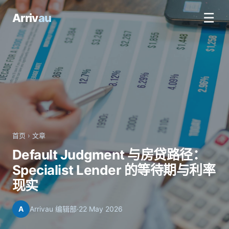
☰
Arriv
au
首页
›
文章
Default Judgment 与房贷路径：
Specialist Lender 的等待期与利率
现实
A
Arrivau 编辑部
·
22 May 2026