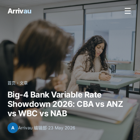
☰
Arriv
au
首页
›
文章
Big-4 Bank Variable Rate
Showdown 2026: CBA vs ANZ
vs WBC vs NAB
A
Arrivau 编辑部
·
23 May 2026