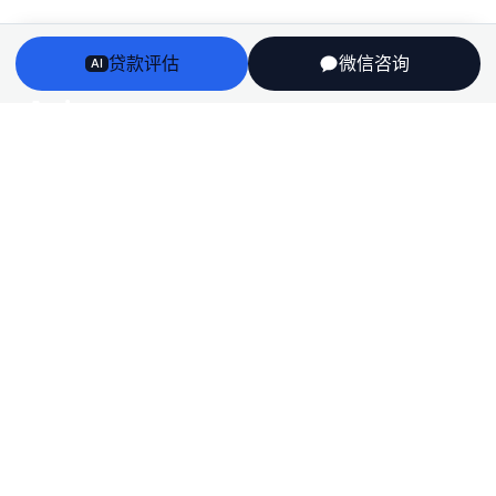
贷款评估
微信咨询
AI
Arriv
au
澳洲房贷、房产、投资税务与留学身份衔接——一个持牌
团队，说人话，不推销。
English
栏目
房贷
房产
投资税务
留学
全部文章