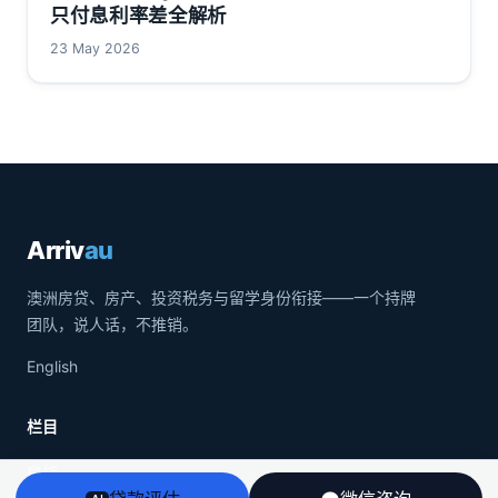
只付息利率差全解析
23 May 2026
Arriv
au
澳洲房贷、房产、投资税务与留学身份衔接——一个持牌
团队，说人话，不推销。
English
栏目
房贷