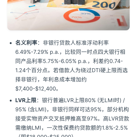
名义利率
：非银行贷款人标准浮动利率
6.49%-7.29% p.a.，比较同一时点四大银行相
同产品利率5.75%-6.05% p.a.，利差约0.74-
1.24个百分点。若借款人为绕过DTI硬上限而选
择非银行，年利息成本增加约
$7,400-$12,400。
LVR上限
：银行普遍LVR上限80% (无LMI时) /
95% (含LMI)，非银行同样可达95%，部分机构
接受实物资产交叉抵押推高至97%。高LVR贷款
需缴纳LMI，一次性保费约贷款额的1.8%-2.5%
（即$18,000-$25,000）。